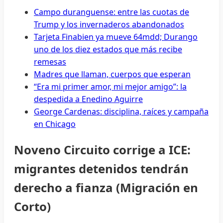
Campo duranguense: entre las cuotas de
Trump y los invernaderos abandonados
Tarjeta Finabien ya mueve 64mdd; Durango
uno de los diez estados que más recibe
remesas
Madres que llaman, cuerpos que esperan
“Era mi primer amor, mi mejor amigo”: la
despedida a Enedino Aguirre
George Cardenas: disciplina, raíces y campaña
en Chicago
Noveno Circuito corrige a ICE:
migrantes detenidos tendrán
derecho a fianza (Migración en
Corto)