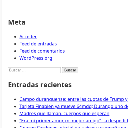
Verónica
Acosta
Meta
Acceder
Feed de entradas
Feed de comentarios
WordPress.org
Buscar:
Entradas recientes
Campo duranguense: entre las cuotas de Trump y
Tarjeta Finabien ya mueve 64mdd; Durango uno de
Madres que llaman, cuerpos que esperan
“Era mi primer amor, mi mejor amigo”: la despedi
George Cardenas: disciplina, raíces y campaña en