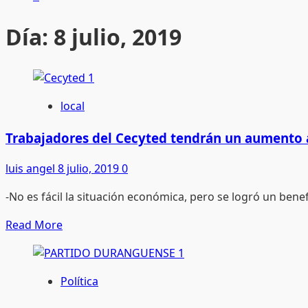
Día:
8 julio, 2019
local
Trabajadores del Cecyted tendrán un aumento a
luis angel
8 julio, 2019
0
-No es fácil la situación económica, pero se logró un benefic
Read
Read More
more
about
Trabajadores
Política
del