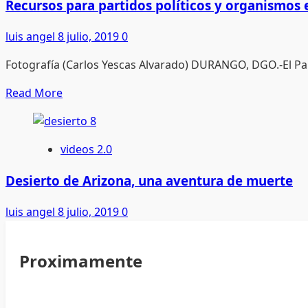
Cecyted
Recursos para partidos políticos y organismos 
tendrán
luis angel
8 julio, 2019
0
un
aumento
Fotografía (Carlos Yescas Alvarado) DURANGO, DGO.-El Par
al
salario
Read
Read More
more
about
Recursos
videos 2.0
para
partidos
Desierto de Arizona, una aventura de muerte
políticos
luis angel
8 julio, 2019
0
y
organismos
electorales
Proximamente
locales,
deben
terminar: