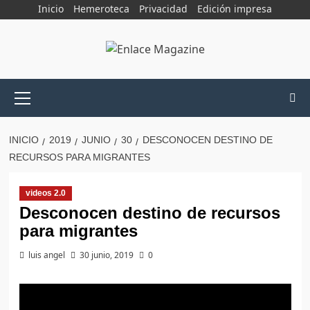
Saltar
Inicio
Hemeroteca
Privacidad
Edición impresa
al
contenido
Menú
principal
INICIO
2019
JUNIO
30
DESCONOCEN DESTINO DE
RECURSOS PARA MIGRANTES
videos 2.0
Desconocen destino de recursos
para migrantes
luis angel
30 junio, 2019
0