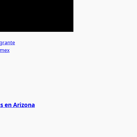
egrante
armex
as en Arizona