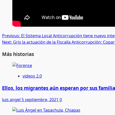
Post
Previous:
El Sistema Local Anticorrupción tiene nuevo int
Next:
Gris la actuación de la Fiscalía Anticorrupción: Cop
navigation
Más historias
videos 2.0
Ellos, los migrantes aún esperan por sus famili
luis angel
5 septiembre, 2021
0