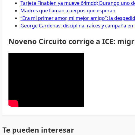
Tarjeta Finabien ya mueve 64mdd; Durango uno de
Madres que llaman, cuerpos que esperan
“Era mi primer amor, mi mejor amigo”: la despedi
George Cardenas: disciplina, raíces y campaña en
Noveno Circuito corrige a ICE: mig
Te pueden interesar