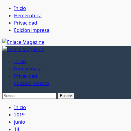
Saltar
Inicio
al
Hemeroteca
contenido
Privacidad
Edición impresa
Menú
principal
Inicio
Hemeroteca
Privacidad
Edición impresa
Buscar:
Inicio
2019
junio
14