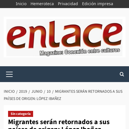
Saltar
Inicio
Hemeroteca
Privacidad
Edición impresa
al
contenido
Menú
principal
INICIO
2019
JUNIO
10
MIGRANTES SERÁN RETORNADOS A SUS
PAÍSES DE ORIGEN: LÓPEZ IBAÑEZ
Sin categoría
Migrantes serán retornados a sus