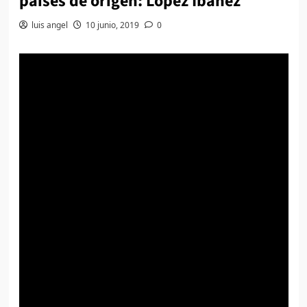
países de origen: López Ibañez
luis angel
10 junio, 2019
0