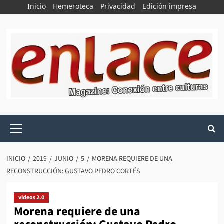
Saltar
Inicio
Hemeroteca
Privacidad
Edición impresa
al
contenido
Menú
principal
INICIO
2019
JUNIO
5
MORENA REQUIERE DE UNA
RECONSTRUCCIÓN: GUSTAVO PEDRO CORTÉS
videos 2.0
Morena requiere de una