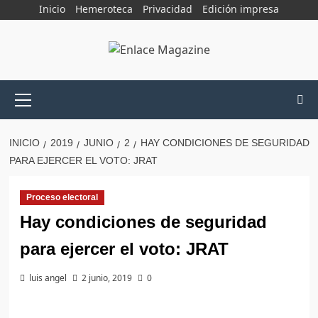
Saltar
Inicio
Hemeroteca
Privacidad
Edición impresa
al
contenido
Menú
principal
INICIO
2019
JUNIO
2
HAY CONDICIONES DE SEGURIDAD
PARA EJERCER EL VOTO: JRAT
Proceso electoral
Hay condiciones de seguridad
para ejercer el voto: JRAT
luis angel
2 junio, 2019
0