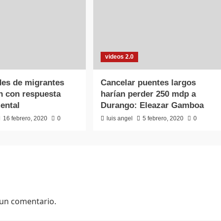
videos 2.0
es de migrantes
Cancelar puentes largos
n con respuesta
harían perder 250 mdp a
ental
Durango: Eleazar Gamboa
16 febrero, 2020
0
luis angel
5 febrero, 2020
0
 un comentario.