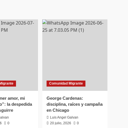
Migrante
Comunidad Migrante
mer amor, mi
George Cardenas:
o”: la despedida
disciplina, raíces y campaña
Aguirre
en Chicago
Galvan
Luis Angel Galvan
26
0
20 julio, 2026
0