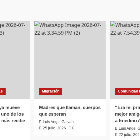
as
Migración
Comunidad 
 ya mueve
Madres que llaman, cuerpos
“Era mi pri
uno de los
que esperan
mejor amig
 más recibe
a Enedino 
Luis Angel Galvan
25 julio, 2026
0
Luis Angel 
22 julio, 20