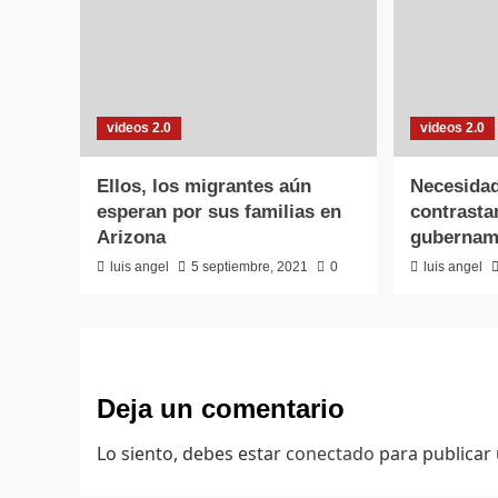
videos 2.0
videos 2.0
Ellos, los migrantes aún
Necesidad
esperan por sus familias en
contrasta
Arizona
gubernam
luis angel
5 septiembre, 2021
0
luis angel
Deja un comentario
Lo siento, debes estar
conectado
para publicar