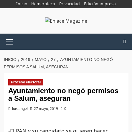
Saltar
Inicio
Hemeroteca
Privacidad
Edición impresa
al
contenido
Menú
principal
INICIO
2019
MAYO
27
AYUNTAMIENTO NO NEGÓ
PERMISOS A SALUM, ASEGURAN
Proceso electoral
Ayuntamiento no negó permisos
a Salum, aseguran
luis angel
27 mayo, 2019
0
-El PAN y su candidato se quieren hacer