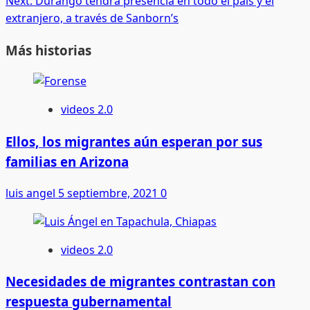
Next:
Durango tendrá presencia en todo el país y el
extranjero, a través de Sanborn’s
Más historias
videos 2.0
Ellos, los migrantes aún esperan por sus
familias en Arizona
luis angel
5 septiembre, 2021
0
videos 2.0
Necesidades de migrantes contrastan con
respuesta gubernamental