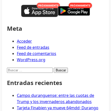
mexicanos
PRÓXIMAMENTE
PRÓXIMAMENTE
fallecidos,
factura
que
no
Meta
se
quiere
Acceder
endosar
Feed de entradas
México
Feed de comentarios
WordPress.org
Buscar:
Entradas recientes
Campo duranguense: entre las cuotas de
Trump y los invernaderos abandonados
Tarjeta Finabien ya mueve 64mdd; Durango