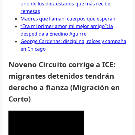
uno de los diez estados que más recibe
remesas
Madres que llaman, cuerpos que esperan
“Era mi primer amor, mi mejor amigo”: la
despedida a Enedino Aguirre
George Cardenas: disciplina, raíces y campaña
en Chicago
Noveno Circuito corrige a ICE:
migrantes detenidos tendrán
derecho a fianza (Migración en
Corto)