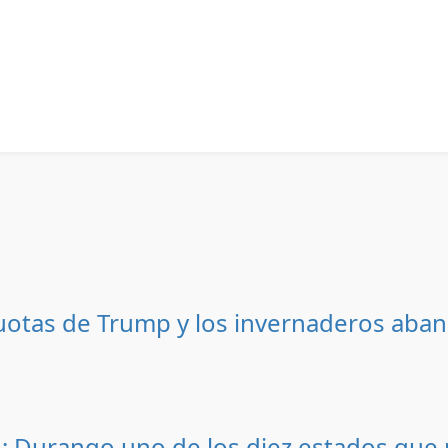
uotas de Trump y los invernaderos ab
; Durango uno de los diez estados que