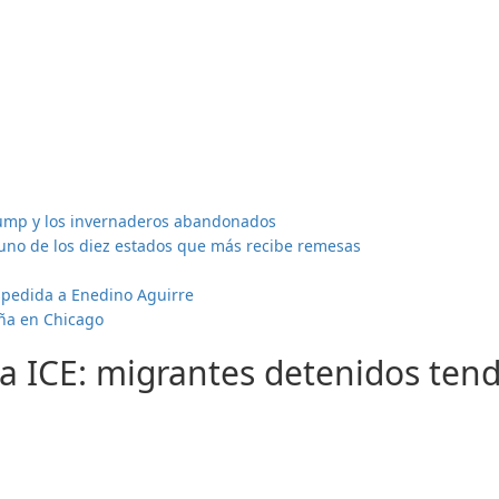
de
migrantes
fallecidos
en
Texas
ump y los invernaderos abandonados
uno de los diez estados que más recibe remesas
spedida a Enedino Aguirre
aña en Chicago
 a ICE: migrantes detenidos ten