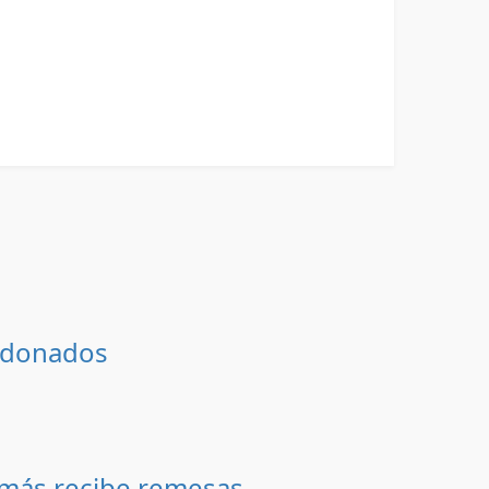
andonados
 más recibe remesas