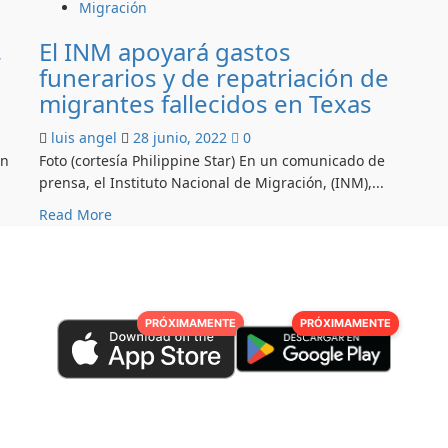
Migración
,
El INM apoyará gastos
funerarios y de repatriación de
migrantes fallecidos en Texas
luis angel
28 junio, 2022
0
an
Foto (cortesía Philippine Star) En un comunicado de
prensa, el Instituto Nacional de Migración, (INM),...
Read
Read More
more
about
El
INM
apoyará
PRÓXIMAMENTE
PRÓXIMAMENTE
gastos
funerarios
y
de
repatriación