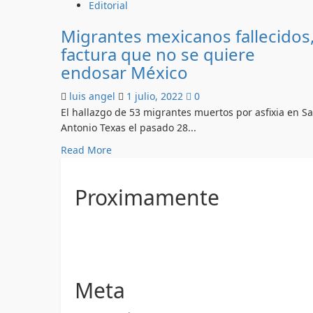
Editorial
Migrantes mexicanos fallecidos
factura que no se quiere
endosar México
luis angel
1 julio, 2022
0
El hallazgo de 53 migrantes muertos por asfixia en S
Antonio Texas el pasado 28...
Read
Read More
more
about
Proximamente
Migrantes
mexicanos
fallecidos,
factura
que
no
Meta
se
quiere