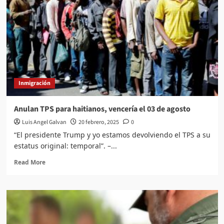
que
penalizan
la
migración
irregular
en
EU
Inmigración
Anulan TPS para haitianos, vencería el 03 de agosto
Luis Angel Galvan
20 febrero, 2025
0
“El presidente Trump y yo estamos devolviendo el TPS a su
estatus original: temporal”. –...
Read
Read More
more
about
Anulan
TPS
para
haitianos,