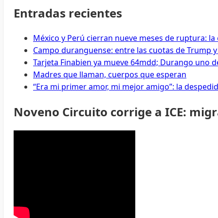
Entradas recientes
México y Perú cierran nueve meses de ruptura: l
Campo duranguense: entre las cuotas de Trump y
Tarjeta Finabien ya mueve 64mdd; Durango uno de
Madres que llaman, cuerpos que esperan
“Era mi primer amor, mi mejor amigo”: la despedi
Noveno Circuito corrige a ICE: mig