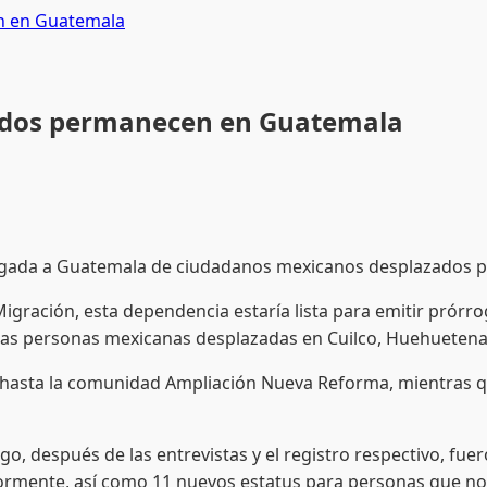
n en Guatemala
ados permanecen en Guatemala
egada a Guatemala de ciudadanos mexicanos desplazados por
igración, esta dependencia estaría lista para emitir prór
e las personas mexicanas desplazadas en Cuilco, Huehueten
ajó hasta la comunidad Ampliación Nueva Reforma, mientras 
o, después de las entrevistas y el registro respectivo, fue
mente, así como 11 nuevos estatus para personas que no es