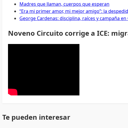
Madres que llaman, cuerpos que esperan
“Era mi primer amor, mi mejor amigo”: la despedi
George Cardenas: disciplina, raíces y campaña en
Noveno Circuito corrige a ICE: mig
Te pueden interesar