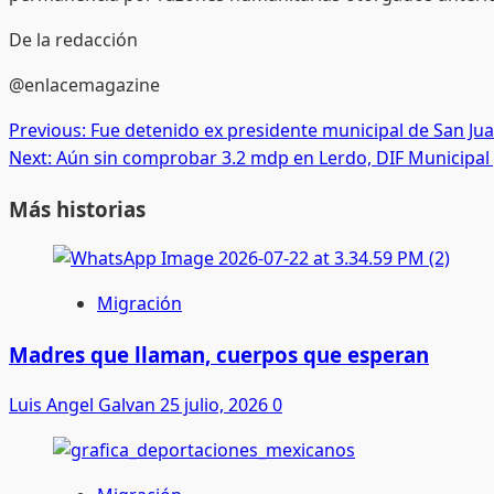
De la redacción
@enlacemagazine
Post
Previous:
Fue detenido ex presidente municipal de San Jua
Next:
Aún sin comprobar 3.2 mdp en Lerdo, DIF Municipal
navigation
Más historias
Migración
Madres que llaman, cuerpos que esperan
Luis Angel Galvan
25 julio, 2026
0