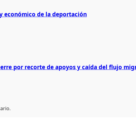
 y económico de la deportación
erre por recorte de apoyos y caída del flujo mig
ario.