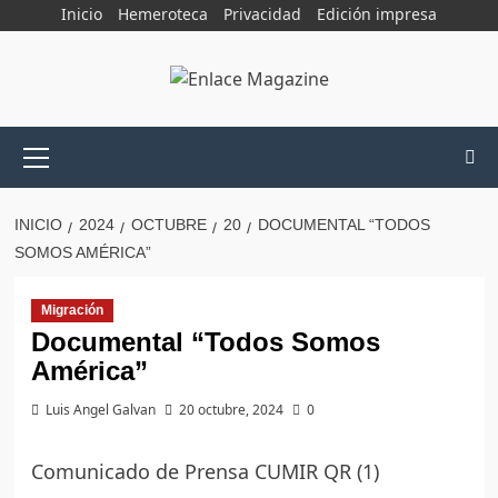
Saltar
Inicio
Hemeroteca
Privacidad
Edición impresa
al
contenido
Menú
principal
INICIO
2024
OCTUBRE
20
DOCUMENTAL “TODOS
SOMOS AMÉRICA”
Migración
Documental “Todos Somos
América”
Luis Angel Galvan
20 octubre, 2024
0
Comunicado de Prensa CUMIR QR (1)