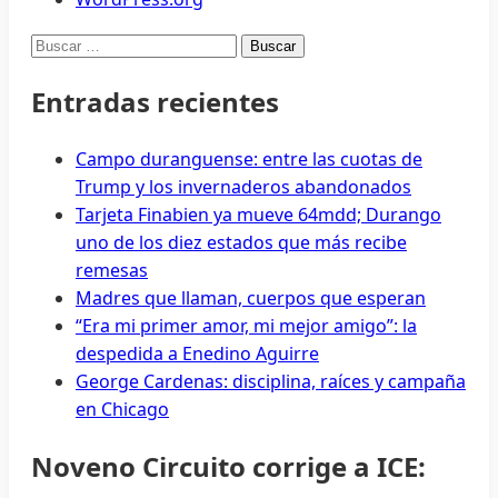
Buscar:
Entradas recientes
Campo duranguense: entre las cuotas de
Trump y los invernaderos abandonados
Tarjeta Finabien ya mueve 64mdd; Durango
uno de los diez estados que más recibe
remesas
Madres que llaman, cuerpos que esperan
“Era mi primer amor, mi mejor amigo”: la
despedida a Enedino Aguirre
George Cardenas: disciplina, raíces y campaña
en Chicago
Noveno Circuito corrige a ICE: