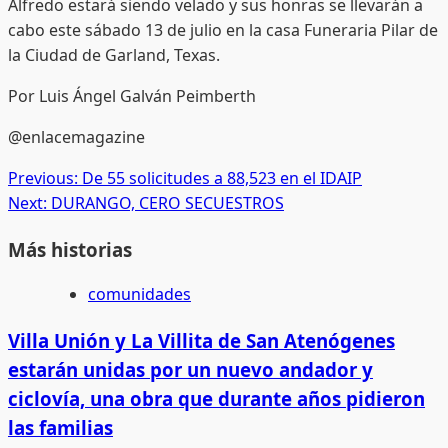
Alfredo estará siendo velado y sus honras se llevarán a
cabo este sábado 13 de julio en la casa Funeraria Pilar de
la Ciudad de Garland, Texas.
Por Luis Ángel Galván Peimberth
@enlacemagazine
Post
Previous:
De 55 solicitudes a 88,523 en el IDAIP
Next:
DURANGO, CERO SECUESTROS
navigation
Más historias
comunidades
Villa Unión y La Villita de San Atenógenes
estarán unidas por un nuevo andador y
ciclovía, una obra que durante años pidieron
las familias