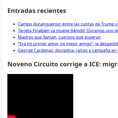
Entradas recientes
Campo duranguense: entre las cuotas de Trump y
Tarjeta Finabien ya mueve 64mdd; Durango uno de
Madres que llaman, cuerpos que esperan
“Era mi primer amor, mi mejor amigo”: la despedi
George Cardenas: disciplina, raíces y campaña en
Noveno Circuito corrige a ICE: mig