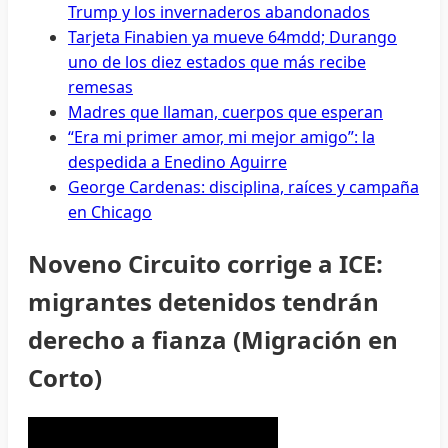
Trump y los invernaderos abandonados
Tarjeta Finabien ya mueve 64mdd; Durango
uno de los diez estados que más recibe
remesas
Madres que llaman, cuerpos que esperan
“Era mi primer amor, mi mejor amigo”: la
despedida a Enedino Aguirre
George Cardenas: disciplina, raíces y campaña
en Chicago
Noveno Circuito corrige a ICE:
migrantes detenidos tendrán
derecho a fianza (Migración en
Corto)