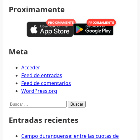
about
Proximamente
Se
compromete
PRÓXIMAMENTE
PRÓXIMAMENTE
gobernador
a
cumplir
compromisos
Meta
con
maestros
Acceder
Feed de entradas
Feed de comentarios
WordPress.org
Buscar:
Entradas recientes
Campo duranguense: entre las cuotas de