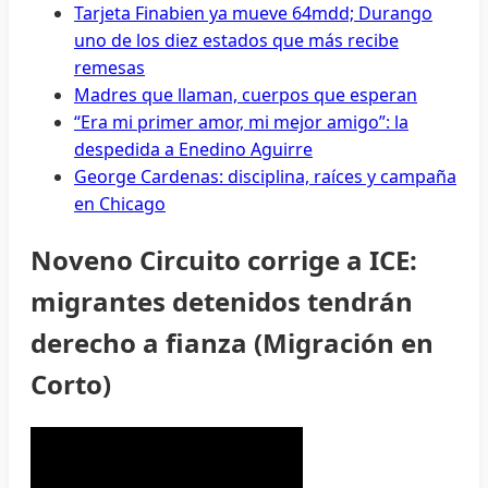
Tarjeta Finabien ya mueve 64mdd; Durango
uno de los diez estados que más recibe
remesas
Madres que llaman, cuerpos que esperan
“Era mi primer amor, mi mejor amigo”: la
despedida a Enedino Aguirre
George Cardenas: disciplina, raíces y campaña
en Chicago
Noveno Circuito corrige a ICE:
migrantes detenidos tendrán
derecho a fianza (Migración en
Corto)