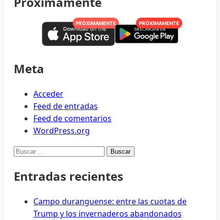
Proximamente
Luego
de
PRÓXIMAMENTE
PRÓXIMAMENTE
la
oscuridad
del
‘cristal’
Meta
hay
posibilidad
Acceder
de
Feed de entradas
reencontrar
Feed de comentarios
la
WordPress.org
luz
Buscar:
perdida
Entradas recientes
Campo duranguense: entre las cuotas de
Trump y los invernaderos abandonados