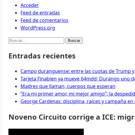
Acceder
Ranking
Feed de entradas
de
Feed de comentarios
alcaldes
WordPress.org
Buscar:
Entradas recientes
Campo duranguense: entre las cuotas de Trump y
Tarjeta Finabien ya mueve 64mdd; Durango uno de
Madres que llaman, cuerpos que esperan
“Era mi primer amor, mi mejor amigo”: la despedi
George Cardenas: disciplina, raíces y campaña en
Noveno Circuito corrige a ICE: mig