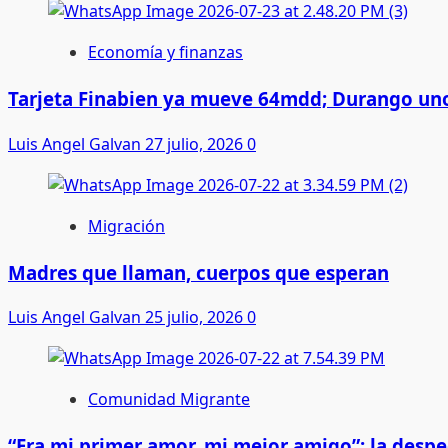
Economía y finanzas
Tarjeta Finabien ya mueve 64mdd; Durango uno
Luis Angel Galvan
27 julio, 2026
0
Migración
Madres que llaman, cuerpos que esperan
Luis Angel Galvan
25 julio, 2026
0
Comunidad Migrante
“Era mi primer amor, mi mejor amigo”: la desp