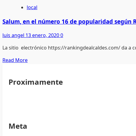
avión
El
local
mes
de
Salum, en el número 16 de popularidad según R
diciembre
luis angel
13 enero, 2020
0
fue
bajo
La sitio electrónico https://rankingdealcaldes.com/ da a c
para
hoteleros,
Read
Read More
pero
more
el
about
Proximamente
resto
Salum,
del
en
año
el
tuvo
número
buena
16
ocupación
de
Meta
popularidad
según