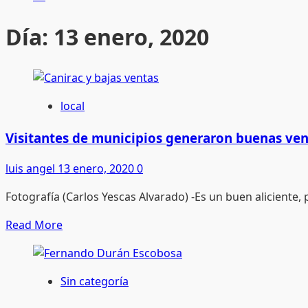
Día:
13 enero, 2020
local
Visitantes de municipios generaron buenas ven
luis angel
13 enero, 2020
0
Fotografía (Carlos Yescas Alvarado) -Es un buen aliciente, 
Read
Read More
more
about
Visitantes
Sin categoría
de