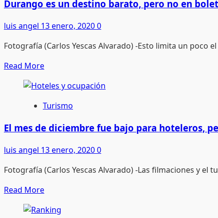
municipios
Durango es un destino barato, pero no en bole
generaron
luis angel
13 enero, 2020
0
buenas
ventas
Fotografía (Carlos Yescas Alvarado) -Esto limita un poco el 
para
restauranteros
Read
Read More
more
about
Durango
Turismo
es
un
El mes de diciembre fue bajo para hoteleros, p
destino
luis angel
13 enero, 2020
0
barato,
pero
Fotografía (Carlos Yescas Alvarado) -Las filmaciones y e
no
en
Read
Read More
boletos
more
de
about