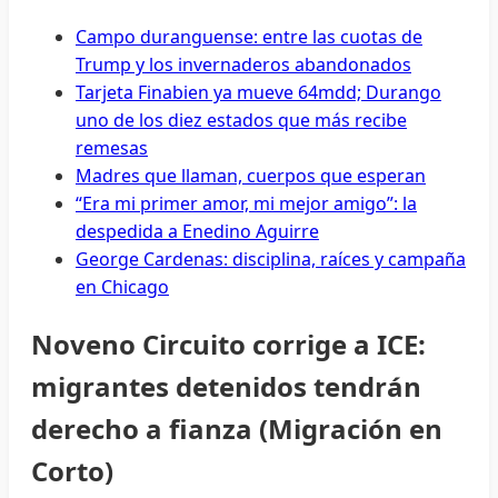
Campo duranguense: entre las cuotas de
Trump y los invernaderos abandonados
Tarjeta Finabien ya mueve 64mdd; Durango
uno de los diez estados que más recibe
remesas
Madres que llaman, cuerpos que esperan
“Era mi primer amor, mi mejor amigo”: la
despedida a Enedino Aguirre
George Cardenas: disciplina, raíces y campaña
en Chicago
Noveno Circuito corrige a ICE:
migrantes detenidos tendrán
derecho a fianza (Migración en
Corto)