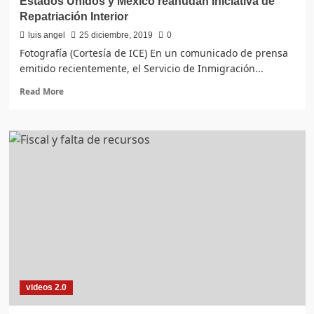
Estados Unidos y México reanudan Iniciativa de
Repatriación Interior
luis angel
25 diciembre, 2019
0
Fotografía (Cortesía de ICE) En un comunicado de prensa
emitido recientemente, el Servicio de Inmigración...
Read
Read More
more
about
Estados
Unidos
y
México
reanudan
Iniciativa
de
Repatriación
Interior
videos 2.0