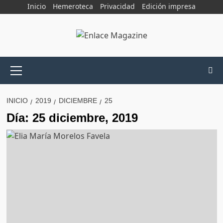
Saltar
Inicio
Hemeroteca
Privacidad
Edición impresa
al
contenido
Menú
principal
INICIO
2019
DICIEMBRE
25
Día:
25 diciembre, 2019