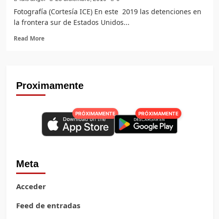
Fotografía (Cortesía ICE) En este 2019 las detenciones en
la frontera sur de Estados Unidos...
Read
Read More
more
about
Detenciones
en
frontera
Proximamente
disminuyen
en
más
PRÓXIMAMENTE
PRÓXIMAMENTE
del
40%
Meta
Acceder
Feed de entradas