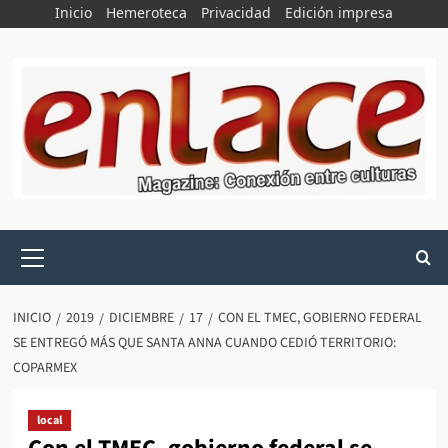
Saltar
Inicio
Hemeroteca
Privacidad
Edición impresa
al
contenido
Menú
principal
INICIO
2019
DICIEMBRE
17
CON EL TMEC, GOBIERNO FEDERAL
SE ENTREGÓ MÁS QUE SANTA ANNA CUANDO CEDIÓ TERRITORIO:
COPARMEX
local