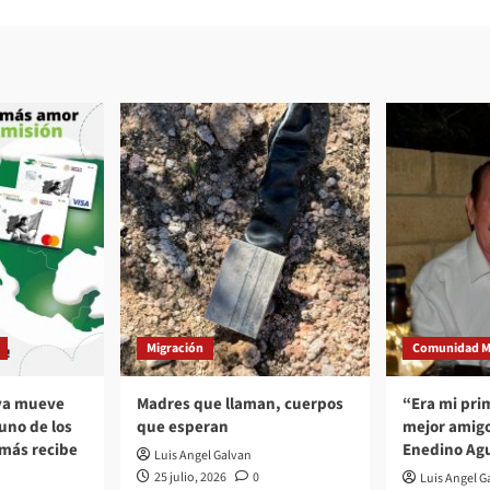
Migración
Comunidad M
 ya mueve
Madres que llaman, cuerpos
“Era mi pri
no de los
que esperan
mejor amigo
 más recibe
Enedino Agu
Luis Angel Galvan
25 julio, 2026
0
Luis Angel G