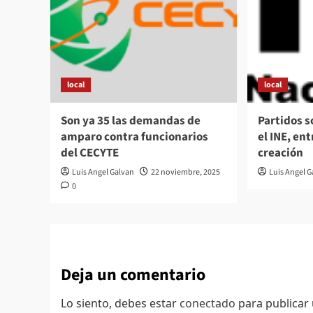
local
local
Son ya 35 las demandas de
Partidos 
amparo contra funcionarios
el INE, en
del CECYTE
creación
Luis Angel Galvan
22 noviembre, 2025
Luis Angel 
0
Deja un comentario
Lo siento, debes estar
conectado
para publicar