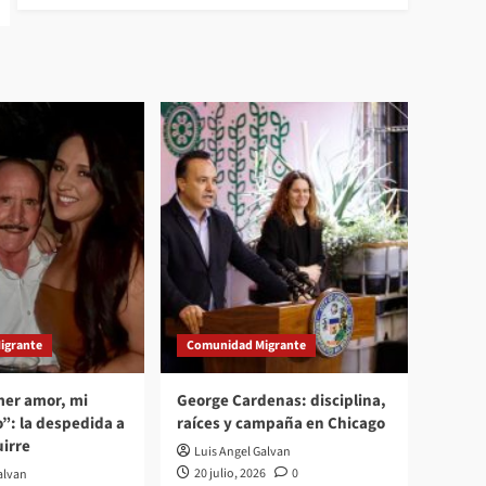
igrante
Comunidad Migrante
mer amor, mi
George Cardenas: disciplina,
”: la despedida a
raíces y campaña en Chicago
irre
Luis Angel Galvan
20 julio, 2026
0
alvan