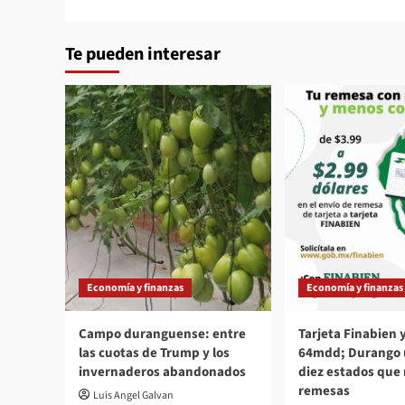
Te pueden interesar
Economía y finanzas
Economía y finanzas
Campo duranguense: entre
Tarjeta Finabien
las cuotas de Trump y los
64mdd; Durango u
invernaderos abandonados
diez estados que
remesas
Luis Angel Galvan