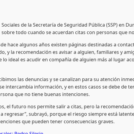
ciales de la Secretaría de Seguridad Pública (SSP) en Dur
s, sobre todo cuando se acuerdan citas con personas que n
ce algunos años existen páginas destinadas a contactar
, y la recomendación es avisar a alguien, familiares y amig
e lo ideal es acudir en compañía de alguien más al lugar aco
os las denuncias y se canalizan para su atención inmediat
 se intercambia información, y en estos casos se debe de te
rsona que no tiene buenas intenciones.
 futuro nos permite salir a citas, pero la recomendación e
 a regresar”, subrayó, porque el riesgo siempre está latente
ntenciones que pueden tener consecuencias graves.
rales: Pedro Silerio