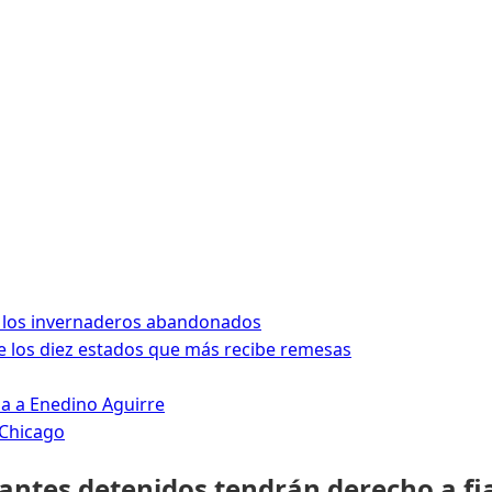
 los invernaderos abandonados
 los diez estados que más recibe remesas
da a Enedino Aguirre
 Chicago
rantes detenidos tendrán derecho a fi