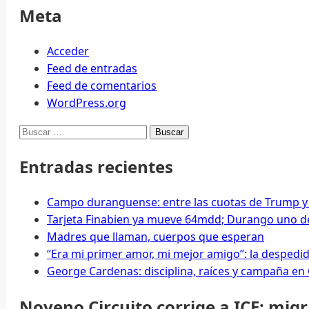
Meta
Acceder
Feed de entradas
Feed de comentarios
WordPress.org
Buscar:
Entradas recientes
Campo duranguense: entre las cuotas de Trump y
Tarjeta Finabien ya mueve 64mdd; Durango uno de
Madres que llaman, cuerpos que esperan
“Era mi primer amor, mi mejor amigo”: la despedi
George Cardenas: disciplina, raíces y campaña en
Noveno Circuito corrige a ICE: mig