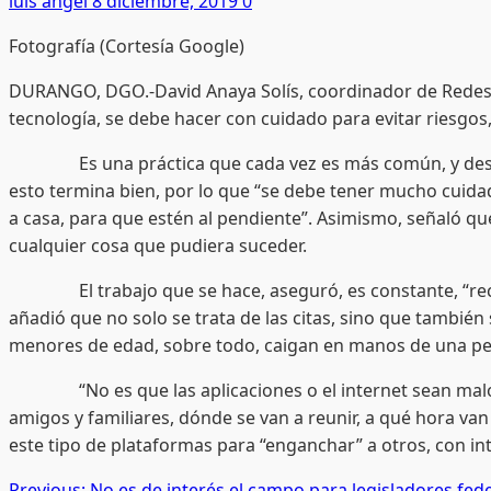
luis angel
8 diciembre, 2019
0
Fotografía (Cortesía Google)
DURANGO, DGO.-David Anaya Solís, coordinador de Redes So
tecnología, se debe hacer con cuidado para evitar riesgo
Es una práctica que cada vez es más común, y desde ha
esto termina bien, por lo que “se debe tener mucho cuidado
a casa, para que estén al pendiente”. Asimismo, señaló qu
cualquier cosa que pudiera suceder.
El trabajo que se hace, aseguró, es constante, “recibim
añadió que no solo se trata de las citas, sino que también
menores de edad, sobre todo, caigan en manos de una pe
“No es que las aplicaciones o el internet sean malos, el
amigos y familiares, dónde se van a reunir, a qué hora van
este tipo de plataformas para “enganchar” a otros, con i
Previous:
No es de interés el campo para legisladores fede