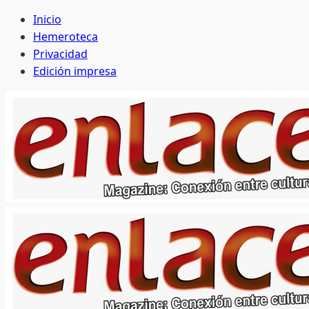
Saltar
Inicio
al
Hemeroteca
contenido
Privacidad
Edición impresa
Menú
principal