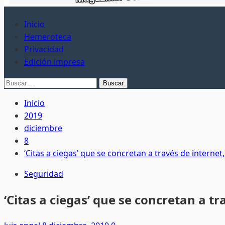
Inicio
Hemeroteca
Privacidad
Edición impresa
Buscar:
Inicio
2019
diciembre
8
‘Citas a ciegas’ que se concretan a través de internet
Seguridad
‘Citas a ciegas’ que se concretan a tr