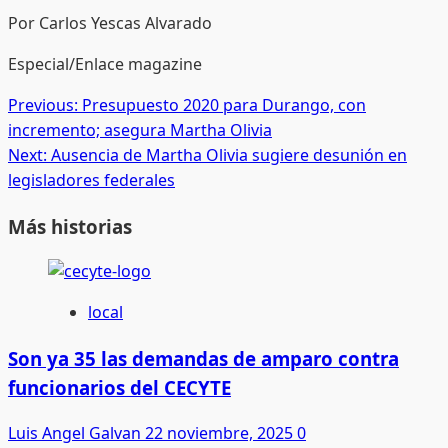
Por Carlos Yescas Alvarado
Especial/Enlace magazine
Post
Previous:
Presupuesto 2020 para Durango, con
incremento; asegura Martha Olivia
navigation
Next:
Ausencia de Martha Olivia sugiere desunión en
legisladores federales
Más historias
local
Son ya 35 las demandas de amparo contra
funcionarios del CECYTE
Luis Angel Galvan
22 noviembre, 2025
0