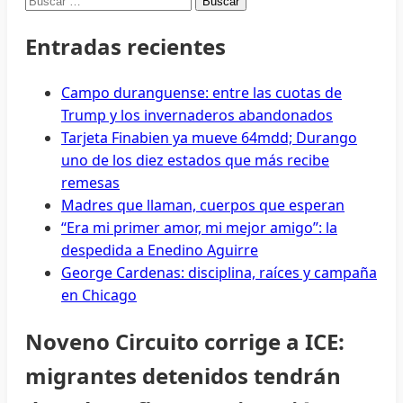
Entradas recientes
Campo duranguense: entre las cuotas de
Trump y los invernaderos abandonados
Tarjeta Finabien ya mueve 64mdd; Durango
uno de los diez estados que más recibe
remesas
Madres que llaman, cuerpos que esperan
“Era mi primer amor, mi mejor amigo”: la
despedida a Enedino Aguirre
George Cardenas: disciplina, raíces y campaña
en Chicago
Noveno Circuito corrige a ICE:
migrantes detenidos tendrán