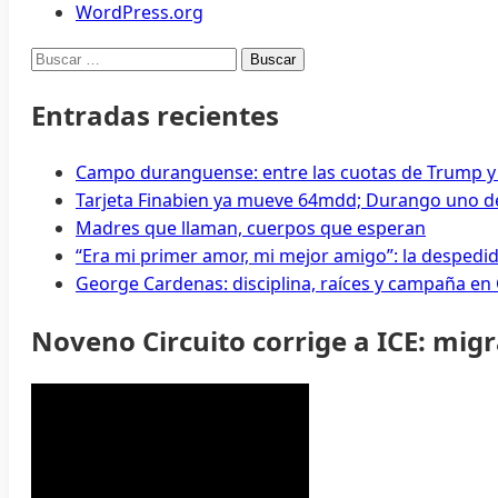
WordPress.org
Buscar:
Entradas recientes
Campo duranguense: entre las cuotas de Trump y
Tarjeta Finabien ya mueve 64mdd; Durango uno de
Madres que llaman, cuerpos que esperan
“Era mi primer amor, mi mejor amigo”: la despedi
George Cardenas: disciplina, raíces y campaña en
Noveno Circuito corrige a ICE: mig