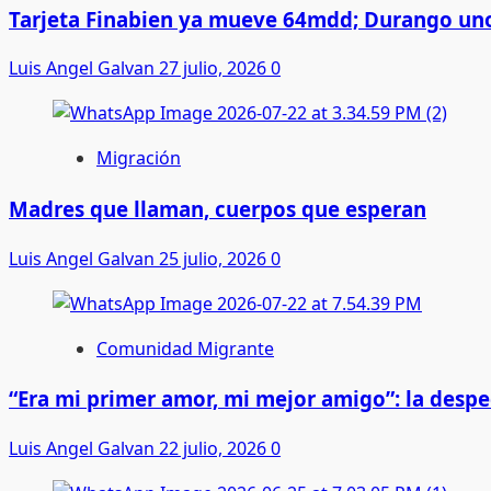
Tarjeta Finabien ya mueve 64mdd; Durango uno
Luis Angel Galvan
27 julio, 2026
0
Migración
Madres que llaman, cuerpos que esperan
Luis Angel Galvan
25 julio, 2026
0
Comunidad Migrante
“Era mi primer amor, mi mejor amigo”: la desp
Luis Angel Galvan
22 julio, 2026
0