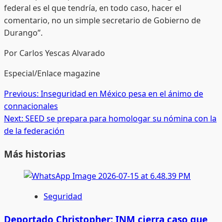
federal es el que tendría, en todo caso, hacer el
comentario, no un simple secretario de Gobierno de
Durango”.
Por Carlos Yescas Alvarado
Especial/Enlace magazine
Post
Previous:
Inseguridad en México pesa en el ánimo de
connacionales
navigation
Next:
SEED se prepara para homologar su nómina con la
de la federación
Más historias
Seguridad
Deportado Christopher: INM cierra caso que