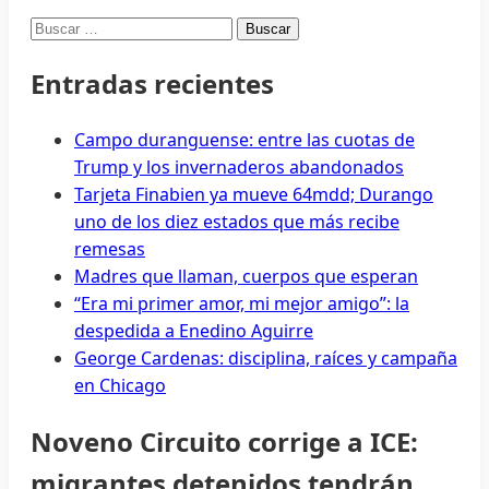
Buscar:
Entradas recientes
Campo duranguense: entre las cuotas de
Trump y los invernaderos abandonados
Tarjeta Finabien ya mueve 64mdd; Durango
uno de los diez estados que más recibe
remesas
Madres que llaman, cuerpos que esperan
“Era mi primer amor, mi mejor amigo”: la
despedida a Enedino Aguirre
George Cardenas: disciplina, raíces y campaña
en Chicago
Noveno Circuito corrige a ICE:
migrantes detenidos tendrán