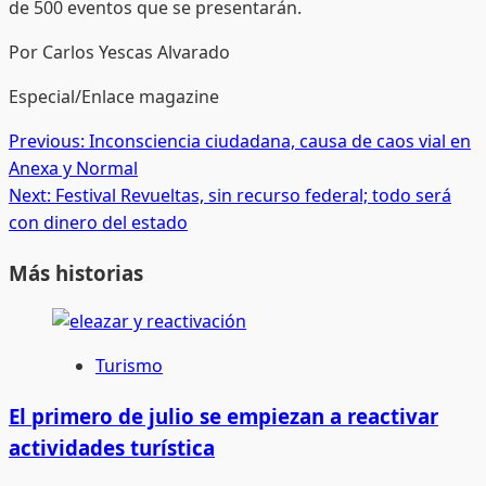
de 500 eventos que se presentarán.
Por Carlos Yescas Alvarado
Especial/Enlace magazine
Post
Previous:
Inconsciencia ciudadana, causa de caos vial en
Anexa y Normal
navigation
Next:
Festival Revueltas, sin recurso federal; todo será
con dinero del estado
Más historias
Turismo
El primero de julio se empiezan a reactivar
actividades turística