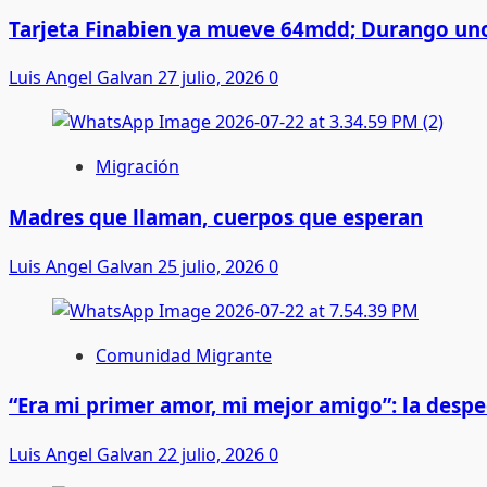
Tarjeta Finabien ya mueve 64mdd; Durango uno
Luis Angel Galvan
27 julio, 2026
0
Migración
Madres que llaman, cuerpos que esperan
Luis Angel Galvan
25 julio, 2026
0
Comunidad Migrante
“Era mi primer amor, mi mejor amigo”: la desp
Luis Angel Galvan
22 julio, 2026
0