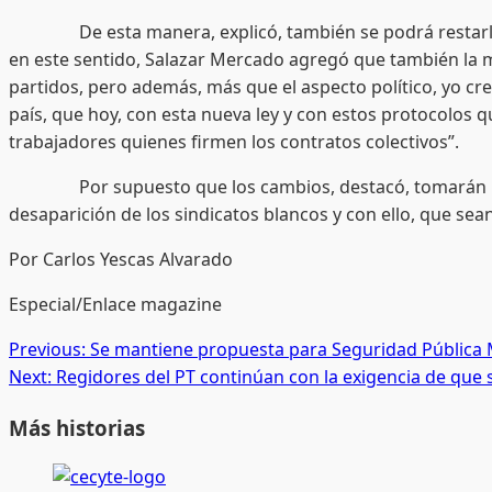
De esta manera, explicó, también se podrá restarle pod
en este sentido, Salazar Mercado agregó que también la men
partidos, pero además, más que el aspecto político, yo cr
país, que hoy, con esta nueva ley y con estos protocolos q
trabajadores quienes firmen los contratos colectivos”.
Por supuesto que los cambios, destacó, tomarán un tie
desaparición de los sindicatos blancos y con ello, que se
Por Carlos Yescas Alvarado
Especial/Enlace magazine
Post
Previous:
Se mantiene propuesta para Seguridad Pública 
Next:
Regidores del PT continúan con la exigencia de que s
navigation
Más historias