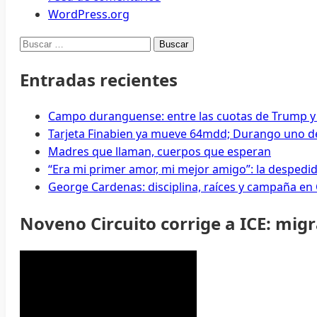
WordPress.org
Buscar:
Entradas recientes
Campo duranguense: entre las cuotas de Trump y
Tarjeta Finabien ya mueve 64mdd; Durango uno de
Madres que llaman, cuerpos que esperan
“Era mi primer amor, mi mejor amigo”: la despedi
George Cardenas: disciplina, raíces y campaña en
Noveno Circuito corrige a ICE: mig