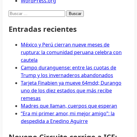
WordPress.org
Buscar:
Entradas recientes
México y Perú cierran nueve meses de
ruptura: la comunidad peruana celebra con
cautela
Campo duranguense: entre las cuotas de
Trump y los invernaderos abandonados
Tarjeta Finabien ya mueve 64mdd; Durango
uno de los diez estados que más recibe
remesas
Madres que llaman, cuerpos que esperan
“Era mi primer amor, mi mejor amigo”: la
despedida a Enedino Aguirre
Noveno Circuito corrige a ICE: