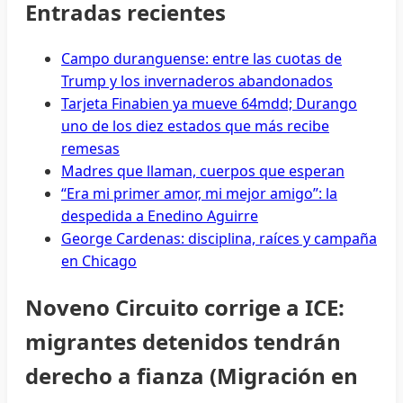
Entradas recientes
Campo duranguense: entre las cuotas de
Trump y los invernaderos abandonados
Tarjeta Finabien ya mueve 64mdd; Durango
uno de los diez estados que más recibe
remesas
Madres que llaman, cuerpos que esperan
“Era mi primer amor, mi mejor amigo”: la
despedida a Enedino Aguirre
George Cardenas: disciplina, raíces y campaña
en Chicago
Noveno Circuito corrige a ICE:
migrantes detenidos tendrán
derecho a fianza (Migración en