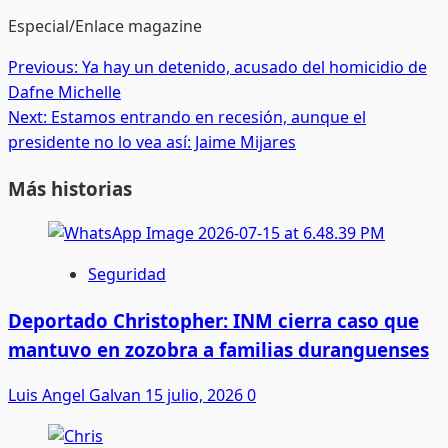
Especial/Enlace magazine
Post
Previous:
Ya hay un detenido, acusado del homicidio de
Dafne Michelle
navigation
Next:
Estamos entrando en recesión, aunque el
presidente no lo vea así: Jaime Mijares
Más historias
Seguridad
Deportado Christopher: INM cierra caso que
mantuvo en zozobra a familias duranguenses
Luis Angel Galvan
15 julio, 2026
0