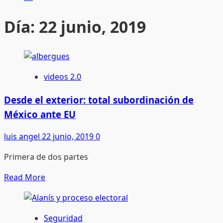
Día:
22 junio, 2019
videos 2.0
Desde el exterior: total subordinación de
México ante EU
luis angel
22 junio, 2019
0
Primera de dos partes
Read
Read More
more
about
Desde
Seguridad