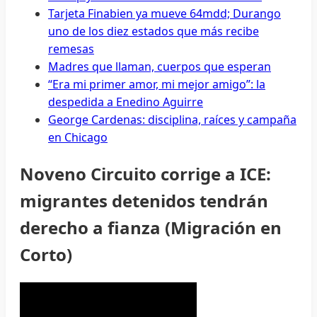
Tarjeta Finabien ya mueve 64mdd; Durango
uno de los diez estados que más recibe
remesas
Madres que llaman, cuerpos que esperan
“Era mi primer amor, mi mejor amigo”: la
despedida a Enedino Aguirre
George Cardenas: disciplina, raíces y campaña
en Chicago
Noveno Circuito corrige a ICE:
migrantes detenidos tendrán
derecho a fianza (Migración en
Corto)