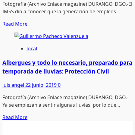
Fotografía (Archivo Enlace magazine) DURANGO, DGO.-El
sobre
IMSS dio a conocer que la generación de empleos...
todo
cristal:
Read
Read More
Alanís
more
Quiñones
about
Generación
local
de
empleo
Albergues y todo lo necesario, preparado para
cayó
temporada de lluvias: Protección Civil
de
forma
luis angel
22 junio, 2019
0
exponencial,
Fotografía (Archivo Enlace magazine) DURANGO, DGO.-
en
Ya se empiezan a sentir algunas lluvias, por lo que...
un
año
Read
Read More
difícil:
more
Jorge
about