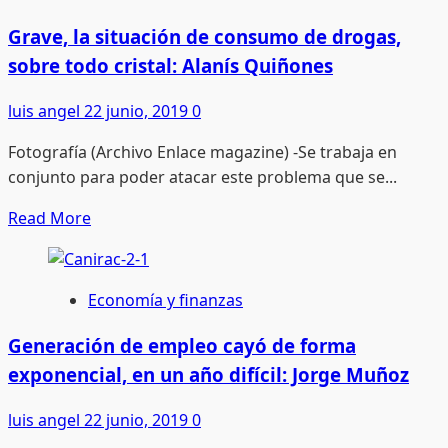
el
exterior:
Grave, la situación de consumo de drogas,
total
sobre todo cristal: Alanís Quiñones
subordinación
de
luis angel
22 junio, 2019
0
México
Fotografía (Archivo Enlace magazine) -Se trabaja en
ante
conjunto para poder atacar este problema que se...
EU
Read
Read More
more
about
Grave,
Economía y finanzas
la
situación
Generación de empleo cayó de forma
de
exponencial, en un año difícil: Jorge Muñoz
consumo
de
luis angel
22 junio, 2019
0
drogas,