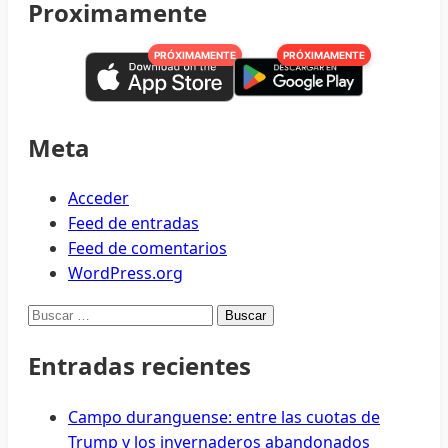
Muñoz
Proximamente
Albergues
y
PRÓXIMAMENTE
PRÓXIMAMENTE
todo
lo
necesario,
preparado
Meta
para
temporada
Acceder
de
Feed de entradas
lluvias:
Feed de comentarios
Protección
WordPress.org
Civil
Buscar:
Entradas recientes
Campo duranguense: entre las cuotas de
Trump y los invernaderos abandonados