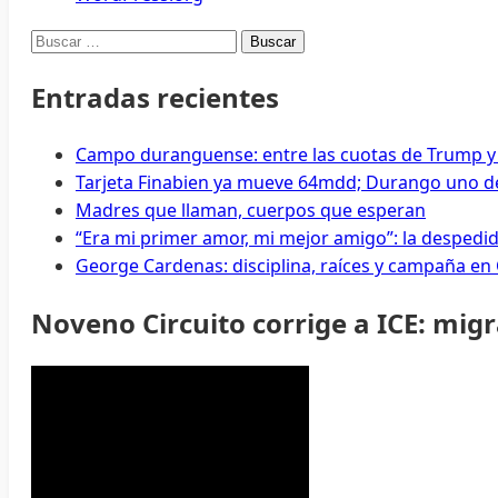
Buscar:
Entradas recientes
Campo duranguense: entre las cuotas de Trump y
Tarjeta Finabien ya mueve 64mdd; Durango uno de
Madres que llaman, cuerpos que esperan
“Era mi primer amor, mi mejor amigo”: la despedi
George Cardenas: disciplina, raíces y campaña en
Noveno Circuito corrige a ICE: mig