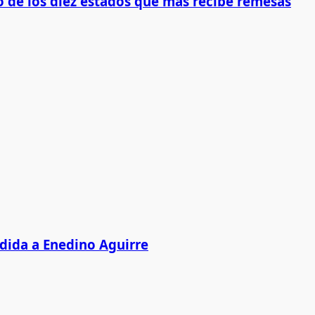
 de los diez estados que más recibe remesas
edida a Enedino Aguirre