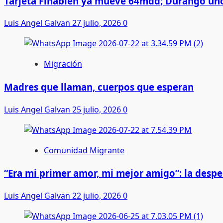
Tarjeta Finabien ya mueve 64mdd; Durango uno
Luis Angel Galvan
27 julio, 2026
0
Migración
Madres que llaman, cuerpos que esperan
Luis Angel Galvan
25 julio, 2026
0
Comunidad Migrante
“Era mi primer amor, mi mejor amigo”: la desp
Luis Angel Galvan
22 julio, 2026
0