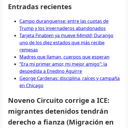
Entradas recientes
Campo duranguense: entre las cuotas de
Trump y los invernaderos abandonados
Tarjeta Finabien ya mueve 64mdd; Durango
uno de los diez estados que más recibe
remesas
Madres que llaman, cuerpos que esperan
“Era mi primer amor, mi mejor amigo”: la
despedida a Enedino Aguirre
George Cardenas: disciplina, raíces y campaña
en Chicago
Noveno Circuito corrige a ICE:
migrantes detenidos tendrán
derecho a fianza (Migración en