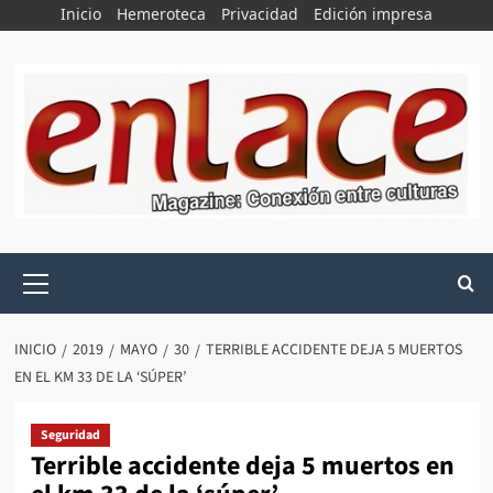
Saltar
Inicio
Hemeroteca
Privacidad
Edición impresa
al
contenido
Menú
principal
INICIO
2019
MAYO
30
TERRIBLE ACCIDENTE DEJA 5 MUERTOS
EN EL KM 33 DE LA ‘SÚPER’
Seguridad
Terrible accidente deja 5 muertos en