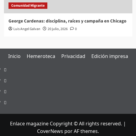
Comunidad Migrante
George Cardenas: disciplina, raíces y campaña en Chicago
Luis Angel Galvan
20 julio, 2026
0
Inicio
Hemeroteca
Privacidad
Edición impresa
Inicio
Hemeroteca
Privacidad
Edición
impresa
Enlace magazine Copyright © All rights reserved.
|
CoverNews
por AF themes.