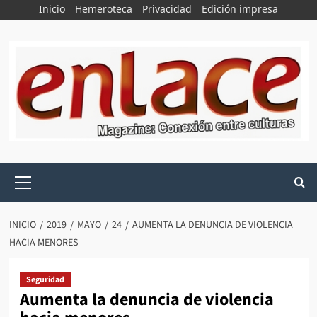
Saltar
Inicio
Hemeroteca
Privacidad
Edición impresa
al
contenido
Menú
principal
INICIO
2019
MAYO
24
AUMENTA LA DENUNCIA DE VIOLENCIA
HACIA MENORES
Seguridad
Aumenta la denuncia de violencia