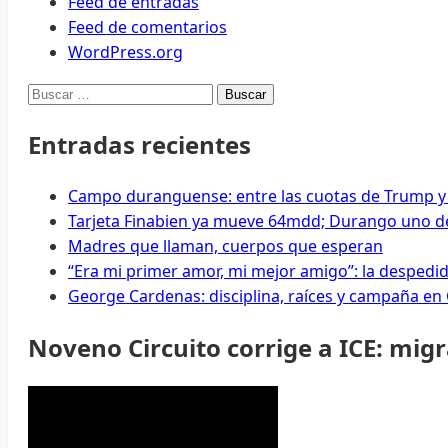
Feed de entradas
Feed de comentarios
WordPress.org
Buscar:
Entradas recientes
Campo duranguense: entre las cuotas de Trump y
Tarjeta Finabien ya mueve 64mdd; Durango uno de
Madres que llaman, cuerpos que esperan
“Era mi primer amor, mi mejor amigo”: la despedi
George Cardenas: disciplina, raíces y campaña en
Noveno Circuito corrige a ICE: mig