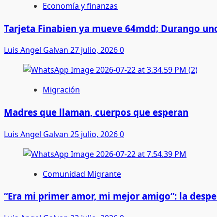
Economía y finanzas
Tarjeta Finabien ya mueve 64mdd; Durango uno
Luis Angel Galvan
27 julio, 2026
0
Migración
Madres que llaman, cuerpos que esperan
Luis Angel Galvan
25 julio, 2026
0
Comunidad Migrante
“Era mi primer amor, mi mejor amigo”: la desp