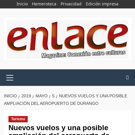
Saltar
Inicio
Hemeroteca
Privacidad
Edición impresa
al
contenido
Menú
principal
INICIO
2019
MAYO
5
NUEVOS VUELOS Y UNA POSIBLE
AMPLIACIÓN DEL AEROPUERTO DE DURANGO
Turismo
Nuevos vuelos y una posible