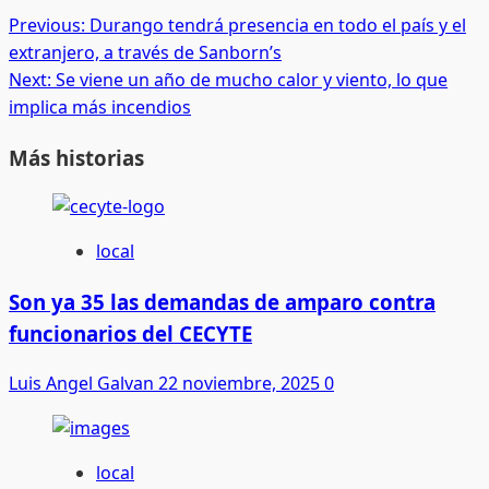
Post
Previous:
Durango tendrá presencia en todo el país y el
extranjero, a través de Sanborn’s
navigation
Next:
Se viene un año de mucho calor y viento, lo que
implica más incendios
Más historias
local
Son ya 35 las demandas de amparo contra
funcionarios del CECYTE
Luis Angel Galvan
22 noviembre, 2025
0
local