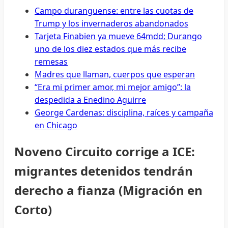
Campo duranguense: entre las cuotas de
Trump y los invernaderos abandonados
Tarjeta Finabien ya mueve 64mdd; Durango
uno de los diez estados que más recibe
remesas
Madres que llaman, cuerpos que esperan
“Era mi primer amor, mi mejor amigo”: la
despedida a Enedino Aguirre
George Cardenas: disciplina, raíces y campaña
en Chicago
Noveno Circuito corrige a ICE:
migrantes detenidos tendrán
derecho a fianza (Migración en
Corto)