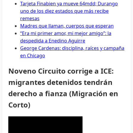
Tarjeta Finabien ya mueve 64mdd; Durango
uno de los diez estados que más recibe
remesas
Madres que llaman, cuerpos que esperan
“Era mi primer amor, mi mejor amigo”: la
despedida a Enedino Aguirre
George Cardenas: disciplina, raíces y campaña
en Chicago
Noveno Circuito corrige a ICE:
migrantes detenidos tendrán
derecho a fianza (Migración en
Corto)