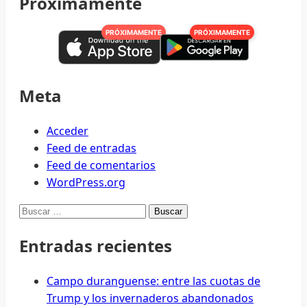
Proximamente
Activismo
Comunitario
PRÓXIMAMENTE
PRÓXIMAMENTE
en
el
Norte
de
Meta
Texas
busca
Acceder
evolucionar
Feed de entradas
Feed de comentarios
WordPress.org
Buscar:
Entradas recientes
Campo duranguense: entre las cuotas de
Trump y los invernaderos abandonados