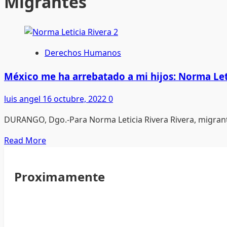
Migrantes
Derechos Humanos
México me ha arrebatado a mi hijos: Norma Le
luis angel
16 octubre, 2022
0
DURANGO, Dgo.-Para Norma Leticia Rivera Rivera, migrant
Read
Read More
more
about
Proximamente
México
me
ha
arrebatado