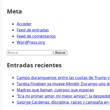
a
mi
Meta
hijos:
Norma
Acceder
Leticia,
Feed de entradas
madre
Feed de comentarios
hondureña
WordPress.org
Buscar:
Entradas recientes
Campo duranguense: entre las cuotas de Trump y
Tarjeta Finabien ya mueve 64mdd; Durango uno de
Madres que llaman, cuerpos que esperan
“Era mi primer amor, mi mejor amigo”: la despedi
George Cardenas: disciplina, raíces y campaña en