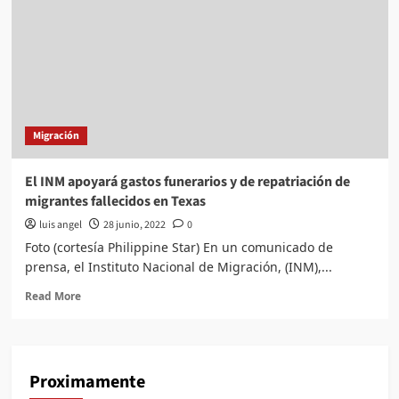
Migración
El INM apoyará gastos funerarios y de repatriación de
migrantes fallecidos en Texas
luis angel
28 junio, 2022
0
Foto (cortesía Philippine Star) En un comunicado de
prensa, el Instituto Nacional de Migración, (INM),...
Read
Read More
more
about
El
INM
Proximamente
apoyará
gastos