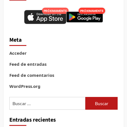
funerarios
y
PRÓXIMAMENTE
PRÓXIMAMENTE
de
repatriación
de
migrantes
fallecidos
Meta
en
Texas
Acceder
Feed de entradas
Feed de comentarios
WordPress.org
Buscar:
Entradas recientes