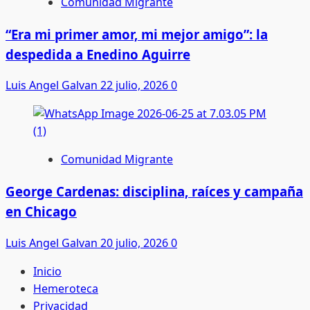
Comunidad Migrante
“Era mi primer amor, mi mejor amigo”: la
despedida a Enedino Aguirre
Luis Angel Galvan
22 julio, 2026
0
Comunidad Migrante
George Cardenas: disciplina, raíces y campaña
en Chicago
Luis Angel Galvan
20 julio, 2026
0
Inicio
Hemeroteca
Privacidad