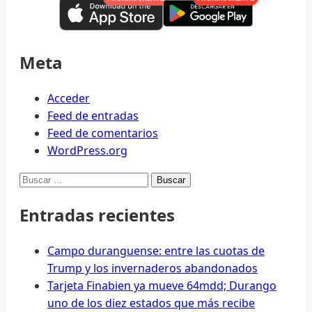
apoyará
gastos
funerarios
y
Meta
de
repatriación
Acceder
de
Feed de entradas
migrantes
Feed de comentarios
fallecidos
WordPress.org
en
Buscar:
Texas
Entradas recientes
Campo duranguense: entre las cuotas de
Trump y los invernaderos abandonados
Tarjeta Finabien ya mueve 64mdd; Durango
uno de los diez estados que más recibe