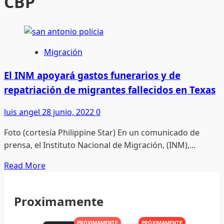
CBP
Migración
El INM apoyará gastos funerarios y de
repatriación de migrantes fallecidos en Texas
luis angel
28 junio, 2022
0
Foto (cortesía Philippine Star) En un comunicado de
prensa, el Instituto Nacional de Migración, (INM),...
Read
Read More
more
about
Proximamente
El
INM
PRÓXIMAMENTE
PRÓXIMAMENTE