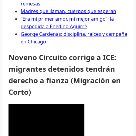
remesas
Madres que llaman, cuerpos que esperan
“Era mi primer amor, mi mejor amigo”: la
despedida a Enedino Aguirre
George Cardenas: disciplina, raíces y campaña
en Chicago
Noveno Circuito corrige a ICE:
migrantes detenidos tendrán
derecho a fianza (Migración en
Corto)