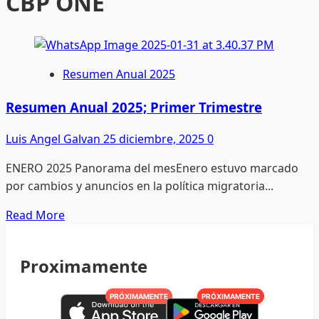
CBP ONE
Resumen Anual 2025
Resumen Anual 2025; Primer Trimestre
Luis Angel Galvan
25 diciembre, 2025
0
ENERO 2025 Panorama del mesEnero estuvo marcado
por cambios y anuncios en la política migratoria...
Read
Read More
more
about
Proximamente
Resumen
Anual
PRÓXIMAMENTE
PRÓXIMAMENTE
2025;