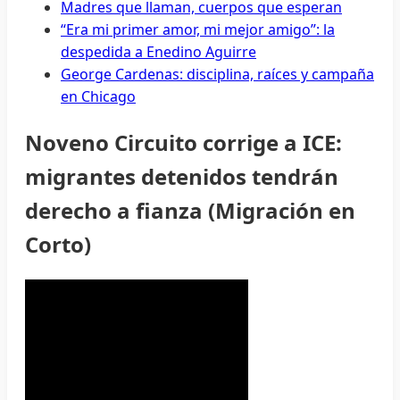
Madres que llaman, cuerpos que esperan
“Era mi primer amor, mi mejor amigo”: la
despedida a Enedino Aguirre
George Cardenas: disciplina, raíces y campaña
en Chicago
Noveno Circuito corrige a ICE:
migrantes detenidos tendrán
derecho a fianza (Migración en
Corto)