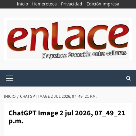
Saltar
Inicio
Hemeroteca
Privacidad
Edición impresa
al
contenido
Menú
principal
INICIO
CHATGPT IMAGE 2 JUL 2026, 07_49_21 P.M.
ChatGPT Image 2 jul 2026, 07_49_21
p.m.