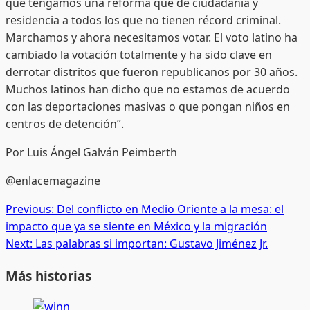
que tengamos una reforma que de ciudadanía y
residencia a todos los que no tienen récord criminal.
Marchamos y ahora necesitamos votar. El voto latino ha
cambiado la votación totalmente y ha sido clave en
derrotar distritos que fueron republicanos por 30 años.
Muchos latinos han dicho que no estamos de acuerdo
con las deportaciones masivas o que pongan niños en
centros de detención”.
Por Luis Ángel Galván Peimberth
@enlacemagazine
Post
Previous:
Del conflicto en Medio Oriente a la mesa: el
impacto que ya se siente en México y la migración
navigation
Next:
Las palabras si importan: Gustavo Jiménez Jr.
Más historias