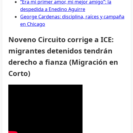
“Era mi primer amor, mi mejor amigo”: la
despedida a Enedino Aguirre
George Cardenas: disciplina, raíces y campaña
en Chicago
Noveno Circuito corrige a ICE:
migrantes detenidos tendrán
derecho a fianza (Migración en
Corto)