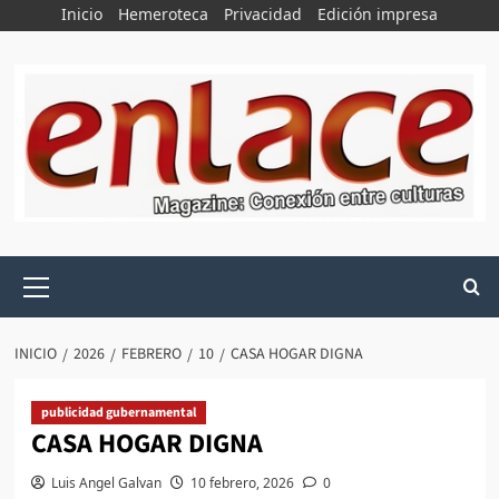
Saltar
Inicio
Hemeroteca
Privacidad
Edición impresa
al
contenido
Menú
principal
INICIO
2026
FEBRERO
10
CASA HOGAR DIGNA
publicidad gubernamental
CASA HOGAR DIGNA
Luis Angel Galvan
10 febrero, 2026
0